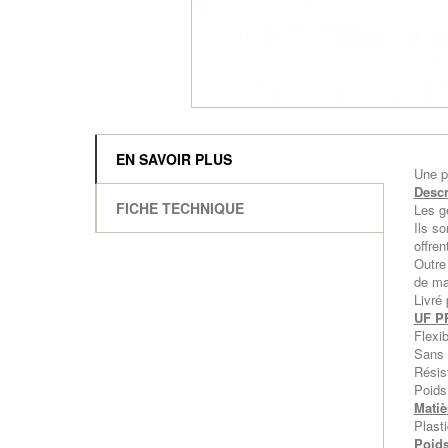
EN SAVOIR PLUS
Une p
Descr
FICHE TECHNIQUE
Les g
Ils s
offren
Outre 
de ma
Livré 
UF P
Flexib
Sans 
Résis
Poids
Matiè
Plast
Poids