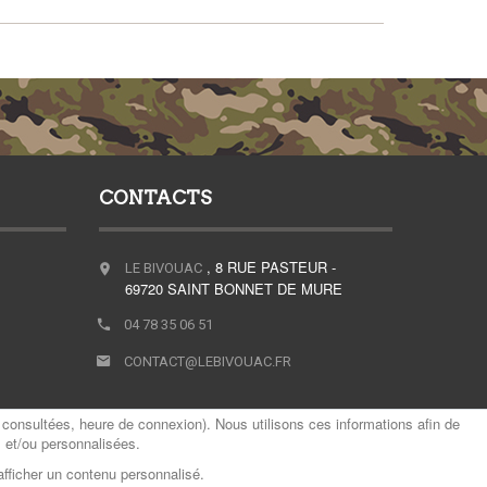
CONTACTS
, 8 RUE PASTEUR -
LE BIVOUAC
69720 SAINT BONNET DE MURE
04 78 35 06 51
CONTACT@LEBIVOUAC.FR
consultées, heure de connexion). Nous utilisons ces informations afin de
s et/ou personnalisées.
afficher un contenu personnalisé.