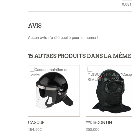
0,08
AVIS
Aucun avis n'a été publié pour le moment.
15 AUTRES PRODUITS DANS LA MÊME 
CASQUE...
**DISCONTIN...
154,90€
250,00€