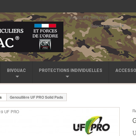
TRANSLATE THIS PAGE
Select Language
▼
BIVOUAC
PROTECTIONS INDIVIDUELLES
ACCESSO
es
Genouillère UF PRO Solid Pads
R
G
U