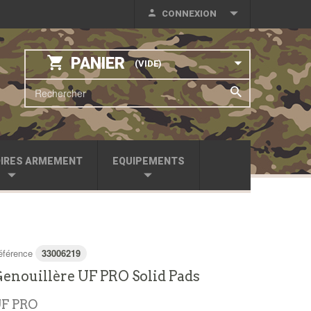
CONNEXION
PANIER
(VIDE)
IRES ARMEMENT
EQUIPEMENTS
éférence
33006219
enouillère UF PRO Solid Pads
F PRO