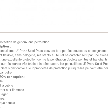
rotection de genoux anti-perforation
iption :
enouillères Uf Pro® Solid Pads peuvent être portées seules ou en conjonctio
ont flexible, sans halogène, résistants au feu et se caractérisent par une exc
t une excellente protection contre la pénétration d'objets pointus et tranchants
leur résistance très fiable à la pénétration, les genouillères Uf Pro® Solid P
nière significative à leur propriétés de protection puisqu'elles peuvent être 
par paire
RO® conception:
le
Halogène
tant aux flammes
 léger
res:
ique souple
: