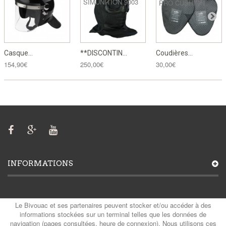
Casque...
**DISCONTIN...
Coudières...
154,90€
250,00€
30,00€
INFORMATIONS
MON COMPTE
Le Bivouac et ses partenaires peuvent stocker et/ou accéder à des
informations stockées sur un terminal telles que les données de
navigation (pages consultées, heure de connexion). Nous utilisons ces