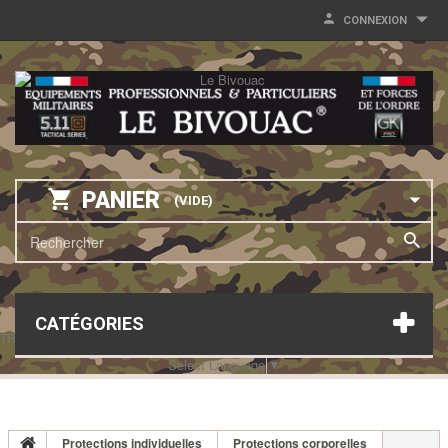
CONNEXION
PANIER
(VIDE)
CATÉGORIES
TRANSLATE THIS PAGE
Select Language
▼
Protections individuelles
Protections corporelles