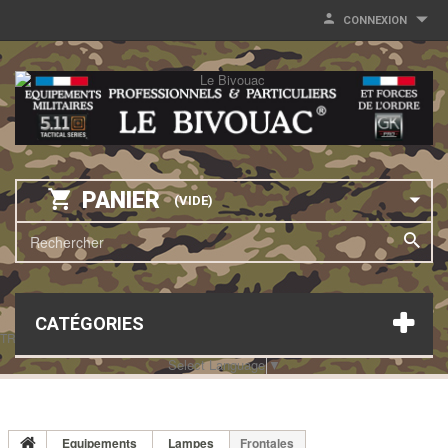
CONNEXION
PANIER
(VIDE)
CATÉGORIES
TRANSLATE THIS PAGE
Select Language
▼
Equipements
Lampes
Frontales