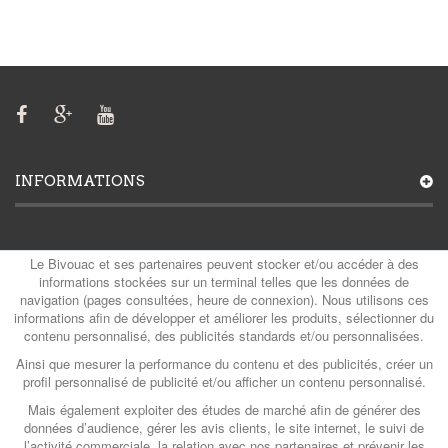
INFORMATIONS
MON COMPTE
Le Bivouac et ses partenaires peuvent stocker et/ou accéder à des
informations stockées sur un terminal telles que les données de
navigation (pages consultées, heure de connexion). Nous utilisons ces
informations afin de développer et améliorer les produits, sélectionner du
contenu personnalisé, des publicités standards et/ou personnalisées.
CATÉGORIES
Ainsi que mesurer la performance du contenu et des publicités, créer un
profil personnalisé de publicité et/ou afficher un contenu personnalisé.
Mais également exploiter des études de marché afin de générer des
CONTACTS
données d’audience, gérer les avis clients, le site internet, le suivi de
l’activité commerciale, la relation avec nos partenaires et prévenir les