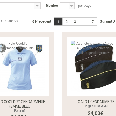
Montrer
par page
9
1 - 9 sur 58.
Précédent
Suivant
1
2
3
...
7
LO COOLDRY GENDARMERIE
CALOT GENDARMERIE
Agréé DGGN
FEMME BLEU
Patrol
24,00€
Aperçu rapide