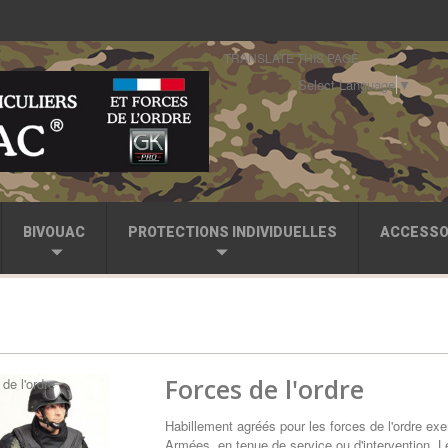
TRANSLATE THIS PAGE
Select Language
▼
BIVOUAC
PROTECTIONS INDIVIDUELLES
ACCESSO
Forces de l'ordre
Habillement agréés pour les forces de l'ordre ex
Armées, en tenue de service ou d'intervention.
L