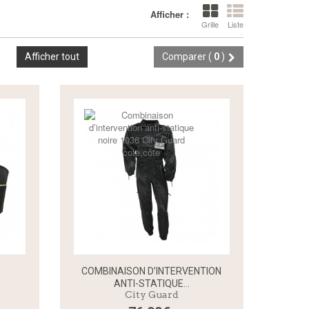
Afficher :
Grille
Liste
Afficher tout
Comparer (
0
)
COMBINAISON D’INTERVENTION
ANTI-STATIQUE...
City Guard
Aperçu rapide
Aperçu rapide