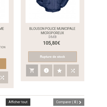
MME
BLOUSON POLICE MUNICIPALE
MICROPOREUX
DMB
Aperçu rapide
Aperçu rapide
105,80€
TION
Rupture de stock
Afficher tout
Comparer (
0
)