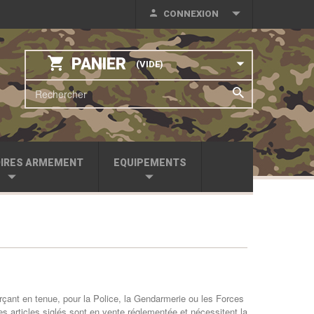
CONNEXION
PANIER
(VIDE)
IRES ARMEMENT
EQUIPEMENTS
erçant en tenue, pour la Police, la Gendarmerie ou les Forces
es articles siglés sont en vente réglementée et nécessitent la