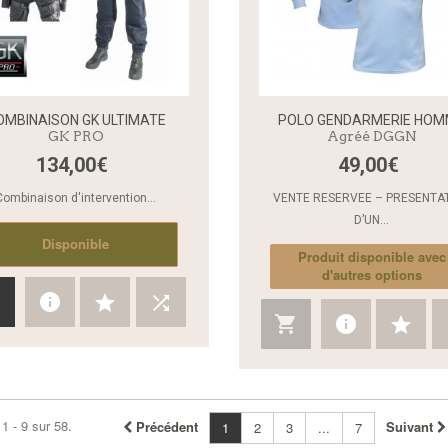
OMBINAISON GK ULTIMATE
POLO GENDARMERIE HO
GK PRO
Agréé DGGN
134,00€
49,00€
Aperçu rapide
Combinaison d'intervention...
VENTE RESERVEE – PRESENTA
D’UN...
Disponible
Produit disponible avec
d'autres options
1 - 9 sur 58.
Précédent
Suivant
1
2
3
...
7