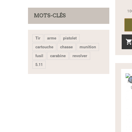
10
MOTS-CLÉS
Tir
arme
pistolet
cartouche
chasse
munition
fusil
carabine
revolver
5.11