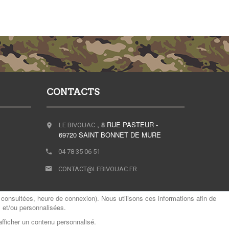
CONTACTS
, 8 RUE PASTEUR -
LE BIVOUAC
69720 SAINT BONNET DE MURE
04 78 35 06 51
CONTACT@LEBIVOUAC.FR
consultées, heure de connexion). Nous utilisons ces informations afin de
s et/ou personnalisées.
afficher un contenu personnalisé.