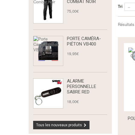
COMBAT NOIR
Tri
--
75,00€
Résultats 
PORTE CAMÉRA-
PIÉTON VB400
19,95€
ALARME
PERSONNELLE
SABRE RED
18,00€
PO
Tous les nouveaux produits