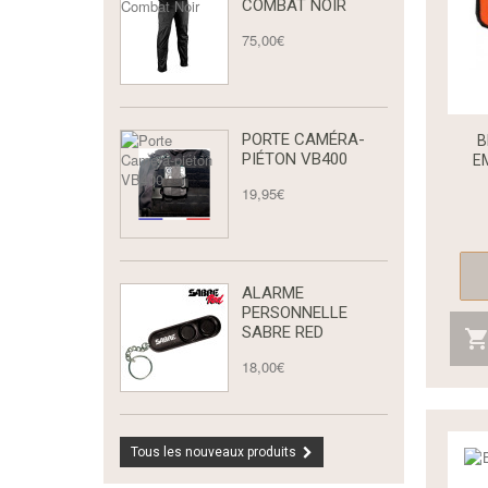
COMBAT NOIR
75,00€
PORTE CAMÉRA-
B
PIÉTON VB400
E
19,95€
ALARME
PERSONNELLE
SABRE RED
18,00€
Tous les nouveaux produits