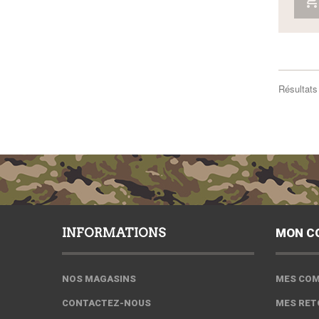
Résultats 
INFORMATIONS
MON C
NOS MAGASINS
MES CO
CONTACTEZ-NOUS
MES RET