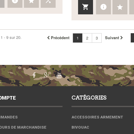
1 - 9 sur 20.
Précédent
Suivant
1
2
3
OMPTE
CATÉGORIES
MMANDES
ACCESSOIRES ARMEMENT
OURS DE MARCHANDISE
BIVOUAC