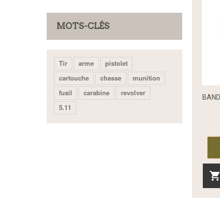
MOTS-CLÉS
Tir
arme
pistolet
cartouche
chasse
munition
fusil
carabine
revolver
BAND
5.11