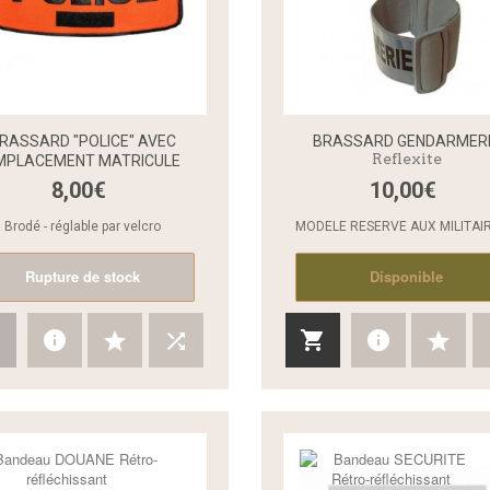
RASSARD "POLICE" AVEC
BRASSARD GENDARMER
Reflexite
MPLACEMENT MATRICULE
8,00€
10,00€
Aperçu rapide
Brodé - réglable par velcro
MODELE RESERVE AUX MILITAIR
Rupture de stock
Disponible