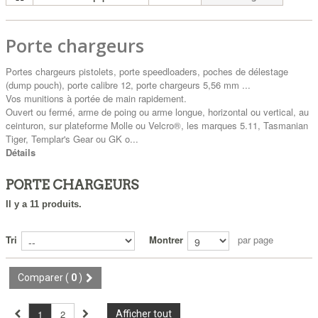
Porte chargeurs
Portes chargeurs pistolets, porte speedloaders, poches de délestage
(dump pouch), porte calibre 12, porte chargeurs 5,56 mm ...
Vos munitions à portée de main rapidement.
Ouvert ou fermé, arme de poing ou arme longue, horizontal ou vertical, au
ceinturon, sur plateforme Molle ou Velcro®‎, les marques 5.11, Tasmanian
Tiger, Templar's Gear ou GK o...
Détails
PORTE CHARGEURS
Il y a 11 produits.
Tri
Montrer
par page
Comparer (
0
)
1
2
Afficher tout