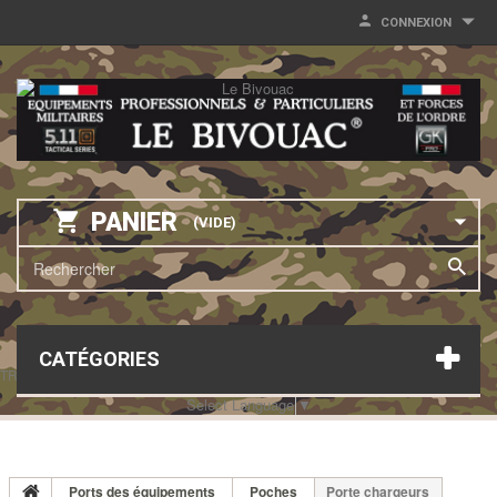
CONNEXION
PANIER
(VIDE)
CATÉGORIES
TRANSLATE THIS PAGE
Select Language
▼
Ports des équipements
Poches
Porte chargeurs