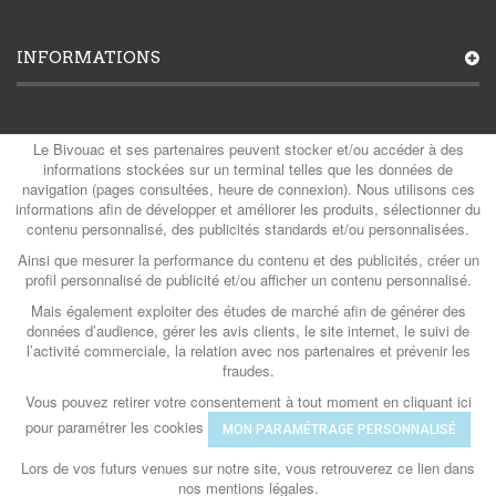
INFORMATIONS
MON COMPTE
Le Bivouac et ses partenaires peuvent stocker et/ou accéder à des
informations stockées sur un terminal telles que les données de
navigation (pages consultées, heure de connexion). Nous utilisons ces
informations afin de développer et améliorer les produits, sélectionner du
contenu personnalisé, des publicités standards et/ou personnalisées.
CATÉGORIES
Ainsi que mesurer la performance du contenu et des publicités, créer un
profil personnalisé de publicité et/ou afficher un contenu personnalisé.
Mais également exploiter des études de marché afin de générer des
CONTACTS
données d’audience, gérer les avis clients, le site internet, le suivi de
l’activité commerciale, la relation avec nos partenaires et prévenir les
fraudes.
Vous pouvez retirer votre consentement à tout moment en cliquant ici
© Le Bivouac 2026
- Powered by QG & Com
pour paramétrer les cookies
MON PARAMÉTRAGE PERSONNALISÉ
Lors de vos futurs venues sur notre site, vous retrouverez ce lien dans
nos mentions légales.