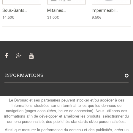
Sous-Gants...
Mitaines...
Imperméabil...
14,50€
31,00€
9,50€
INFORMATIONS
MON COMPTE
Le Bivouac et ses partenaires peuvent stocker et/ou accéder à des
informations stockées sur un terminal telles que les données de
navigation (pages consultées, heure de connexion). Nous utilisons ces
informations afin de développer et améliorer les produits, sélectionner du
contenu personnalisé, des publicités standards et/ou personnalisées.
CATÉGORIES
Ainsi que mesurer la performance du contenu et des publicités, créer un