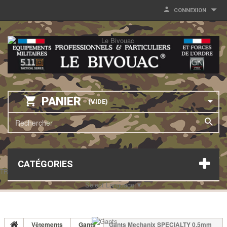
CONNEXION
PANIER
(VIDE)
CATÉGORIES
TRANSLATE THIS PAGE
Select Language
▼
Vêtements
Gants
Gants Mechanix SPECIALTY 0.5mm