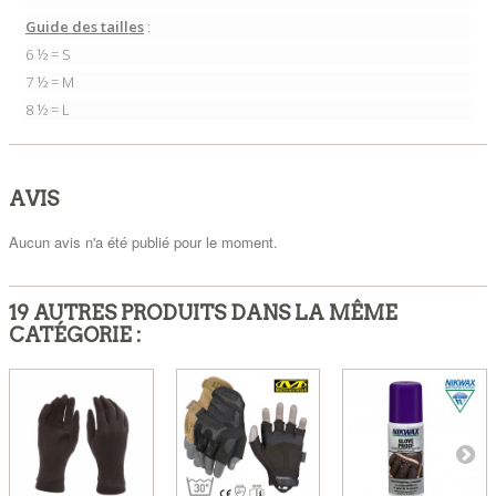
Guide des tailles
:
6
½
= S
7
½
= M
8
½
= L
AVIS
Aucun avis n'a été publié pour le moment.
19 AUTRES PRODUITS DANS LA MÊME
CATÉGORIE :