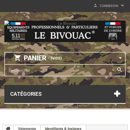
CONNEXION
PANIER
(VIDE)
CATÉGORIES
TRANSLATE THIS PAGE
Select Language
▼
Vêtements
Identifiants & insignes