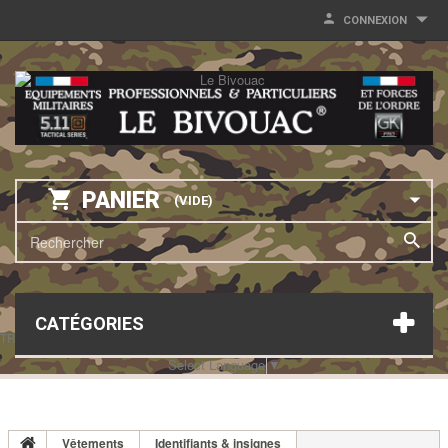
CONNEXION
PANIER
(VIDE)
CATÉGORIES
TRANSLATE THIS PAGE
Select Language
▼
Vêtements
Identifiants & insignes