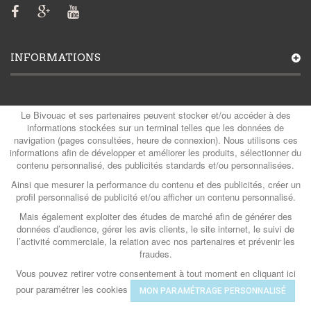
INFORMATIONS
MON COMPTE
Le Bivouac et ses partenaires peuvent stocker et/ou accéder à des
informations stockées sur un terminal telles que les données de
navigation (pages consultées, heure de connexion). Nous utilisons ces
informations afin de développer et améliorer les produits, sélectionner du
contenu personnalisé, des publicités standards et/ou personnalisées.
CATÉGORIES
Ainsi que mesurer la performance du contenu et des publicités, créer un
profil personnalisé de publicité et/ou afficher un contenu personnalisé.
Mais également exploiter des études de marché afin de générer des
CONTACTS
données d’audience, gérer les avis clients, le site internet, le suivi de
l’activité commerciale, la relation avec nos partenaires et prévenir les
fraudes.
Vous pouvez retirer votre consentement à tout moment en cliquant ici
© Le Bivouac 2026
- Powered by QG & Com
pour paramétrer les cookies
MON PARAMÉTRAGE PERSONNALISÉ