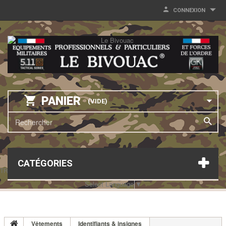
CONNEXION
PANIER
(VIDE)
CATÉGORIES
TRANSLATE THIS PAGE
Select Language
▼
Vêtements
Identifiants & insignes