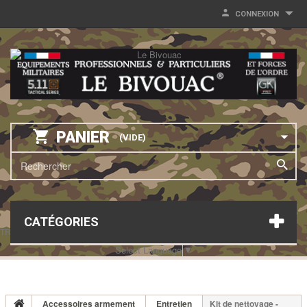
CONNEXION
PANIER
(VIDE)
CATÉGORIES
TRANSLATE THIS PAGE
Select Language
▼
Accessoires armement
Entretien
Kit de nettoyage -