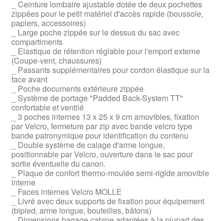
_ Ceinture lombaire ajustable dotée de deux pochettes
zippées pour le petit matériel d'accès rapide (boussole,
papiers, accessoires)
_ Large poche zippée sur le dessus du sac avec
compartiments
_ Elastique de rétention réglable pour l'emport externe
(Coupe-vent, chaussures)
_ Passants supplémentaires pour cordon élastique sur la
face avant
_ Poche documents extérieure zippée
_ Système de portage "Padded Back-System TT"
confortable et ventilé
_ 3 poches internes 13 x 25 x 9 cm amovibles, fixation
par Velcro, fermeture par zip avec bande velcro type
bande patronymique pour identification du contenu
_ Double système de calage d'arme longue,
positionnable par Velcro, ouverture dans le sac pour
sortie éventuelle du canon.
_ Plaque de confort thermo-moulée semi-rigide amovible
interne
_ Faces internes Velcro MOLLE
_ Livré avec deux supports de fixation pour équipement
(bipied, arme longue, bouteilles, bâtons)
_ Dimensions bagage cabine adaptées à la plupart des