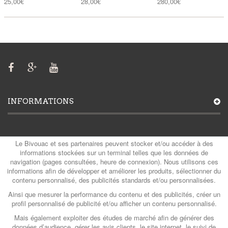
25,00€
28,00€
280,00€
INFORMATIONS
MON COMPTE
Le Bivouac et ses partenaires peuvent stocker et/ou accéder à des
informations stockées sur un terminal telles que les données de
navigation (pages consultées, heure de connexion). Nous utilisons ces
informations afin de développer et améliorer les produits, sélectionner du
contenu personnalisé, des publicités standards et/ou personnalisées.
CATÉGORIES
Ainsi que mesurer la performance du contenu et des publicités, créer un
profil personnalisé de publicité et/ou afficher un contenu personnalisé.
Mais également exploiter des études de marché afin de générer des
CONTACTS
données d’audience, gérer les avis clients, le site internet, le suivi de