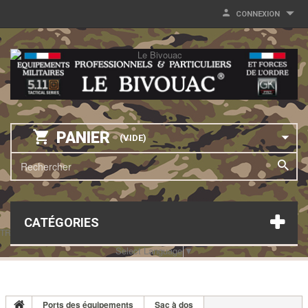
CONNEXION
PANIER
(VIDE)
CATÉGORIES
TRANSLATE THIS PAGE
Select Language
▼
Ports des équipements
Sac à dos