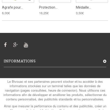
Agrafe pour...
Protection...
Médaille...
6,00€
16,25€
3,50€
INFORMATIONS
MON COMPTE
Le Bivouac et ses partenaires peuvent stocker et/ou accéder à des
informations stockées sur un terminal telles que les données de
navigation (pages consultées, heure de connexion). Nous utilisons ces
informations afin de développer et améliorer les produits, sélectionner du
contenu personnalisé, des publicités standards et/ou personnalisées.
CATÉGORIES
Ainsi que mesurer la performance du contenu et des publicités, créer un