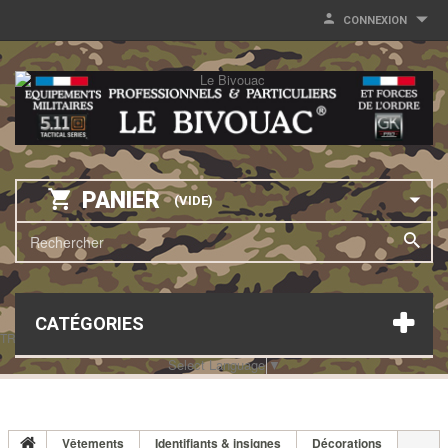
CONNEXION
PANIER
(VIDE)
CATÉGORIES
TRANSLATE THIS PAGE
Select Language
▼
Vêtements
Identifiants & insignes
Décorations