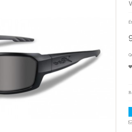
W
Ét
Q
R