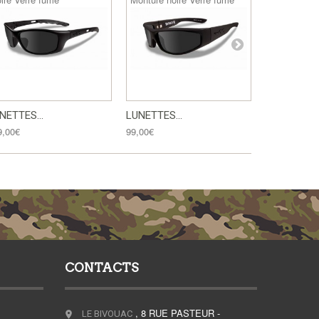
NETTES...
LUNETTES...
**DISCONTI
9,00€
99,00€
99,00€
CONTACTS
, 8 RUE PASTEUR -
LE BIVOUAC