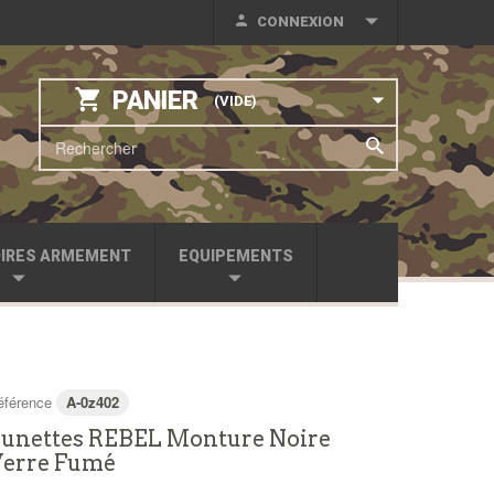
CONNEXION
PANIER
(VIDE)
IRES ARMEMENT
EQUIPEMENTS
éférence
A-0z402
unettes REBEL Monture Noire
Verre Fumé