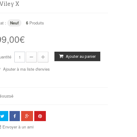
iley X
at :
Neuf
6
Produits
99,00€
uantité
Ajouter au panier
Ajouter à ma liste d'envies
ésumé
Envoyer à un ami