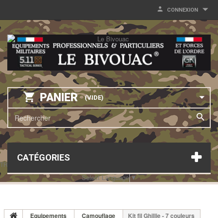
CONNEXION
PANIER
(VIDE)
CATÉGORIES
TRANSLATE THIS PAGE
Select Language
▼
Equipements
Camouflage
Kit fil Ghillie - 7 couleurs