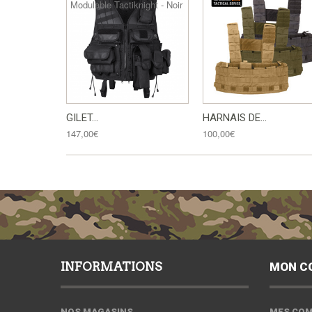
GILET...
HARNAIS DE...
147,00€
100,00€
INFORMATIONS
MON C
NOS MAGASINS
MES CO