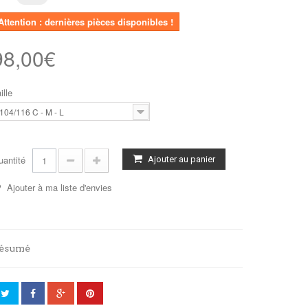
Attention : dernières pièces disponibles !
98,00€
ille
104/116 C - M - L
uantité
Ajouter au panier
Ajouter à ma liste d'envies
ésumé