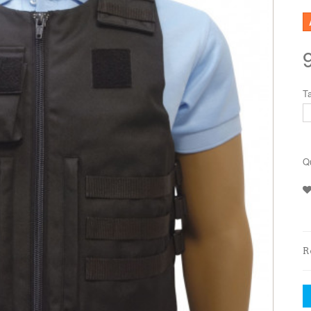
Ta
Q
R