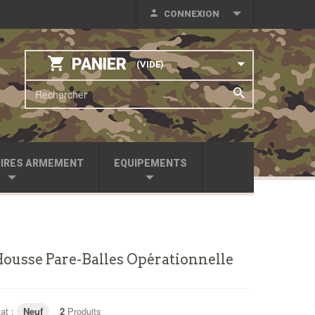
CONNEXION
PANIER
(VIDE)
IRES ARMEMENT
EQUIPEMENTS
ousse Pare-Balles Opérationnelle
at :
Neuf
2
Produits