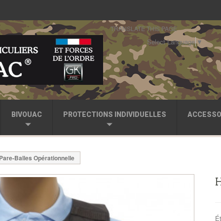
TRANSLATE THIS PAGE
Select Language
▼
BIVOUAC
PROTECTIONS INDIVIDUELLES
ACCESSO
are-Balles Opérationnelle
H
Ét