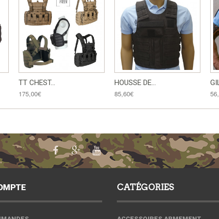
TT CHEST...
HOUSSE DE...
GIL
175,00€
85,60€
56
OMPTE
CATÉGORIES
MMANDES
ACCESSOIRES ARMEMENT