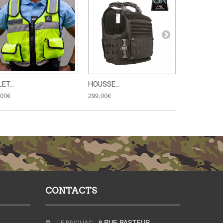
ET...
HOUSSE...
SAC À DOS.
,00€
299,00€
139,00€
CONTACTS
, 8 RUE PASTEUR -
LE BIVOUAC