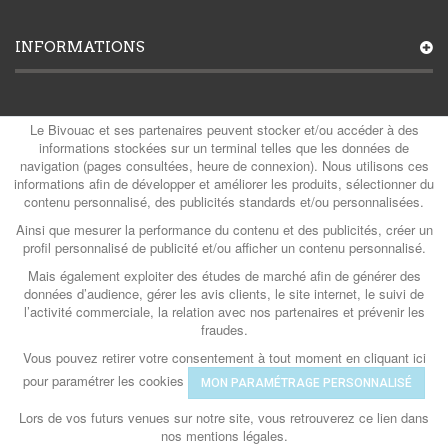
INFORMATIONS
MON COMPTE
Le Bivouac et ses partenaires peuvent stocker et/ou accéder à des
informations stockées sur un terminal telles que les données de
navigation (pages consultées, heure de connexion). Nous utilisons ces
informations afin de développer et améliorer les produits, sélectionner du
contenu personnalisé, des publicités standards et/ou personnalisées.
CATÉGORIES
Ainsi que mesurer la performance du contenu et des publicités, créer un
profil personnalisé de publicité et/ou afficher un contenu personnalisé.
Mais également exploiter des études de marché afin de générer des
CONTACTS
données d’audience, gérer les avis clients, le site internet, le suivi de
l’activité commerciale, la relation avec nos partenaires et prévenir les
fraudes.
Vous pouvez retirer votre consentement à tout moment en cliquant ici
© Le Bivouac 2026
- Powered by QG & Com
pour paramétrer les cookies
MON PARAMÉTRAGE PERSONNALISÉ
Lors de vos futurs venues sur notre site, vous retrouverez ce lien dans
nos mentions légales.