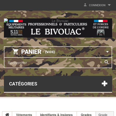
CONNEXION
PANIER
(VIDE)
CATÉGORIES
TRANSLATE THIS PAGE
Select Language
▼
Vêtements
Identifiants & insignes
Grades
Grade