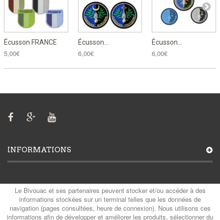
Écusson FRANCE
Écusson...
Écusson...
5,00€
6,00€
6,00€
INFORMATIONS
MON COMPTE
Le Bivouac et ses partenaires peuvent stocker et/ou accéder à des
informations stockées sur un terminal telles que les données de
navigation (pages consultées, heure de connexion). Nous utilisons ces
informations afin de développer et améliorer les produits, sélectionner du