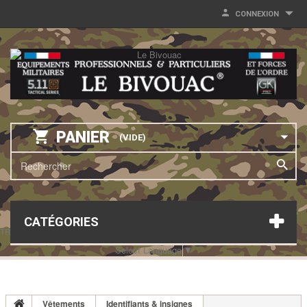
CONNEXION
PANIER
(VIDE)
CATÉGORIES
TRANSLATE THIS PAGE
Select Language
▼
Vêtements
Identifiants & insignes