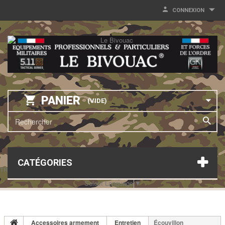
CONNEXION
PANIER
(VIDE)
CATÉGORIES
TRANSLATE THIS PAGE
Select Language
▼
Accessoires armement
Entretien
Écouvillon