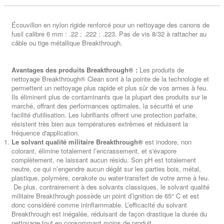
Écouvillon en nylon rigide renforcé pour un nettoyage des canons de
fusil calibre 6 mm : .22 ; .222 ; .223. Pas de vis 8/32 à rattacher au
câble ou tige métallique Breakthrough.
Avantages des produits Breakthrough® :
Les produits de
nettoyage Breakthrough® Clean sont à la pointe de la technologie et
permettent un nettoyage plus rapide et plus sûr de vos armes à feu.
Ils éliminent plus de contaminants que la plupart des produits sur le
marché, offrant des performances optimales, la sécurité et une
facilité d'utilisation. Les lubrifiants offrent une protection parfaite,
résistent très bien aux températures extrêmes et réduisent la
fréquence d'application.
Le solvant qualité militaire Breakthrough®
est inodore, non
colorant, élimine totalement l’encrassement, et s'évapore
complètement, ne laissant aucun résidu. Son pH est totalement
neutre, ce qui n’engendre aucun dégât sur les parties bois, métal,
plastique, polymère, cerakote ou water-transfert de votre arme à feu.
De plus, contrairement à des solvants classiques, le solvant qualité
militaire Breakthrough possède un point d’ignition de 65° C et est
donc considéré comme ininflammable. L’efficacité du solvant
Breakthrough est inégalée, réduisant de façon drastique la durée du
nettoyage tout en consommant moins de produit.