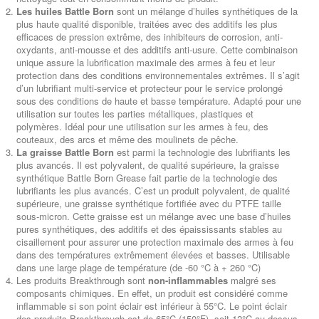
Les huiles Battle Born
sont un mélange d’huiles synthétiques de la
plus haute qualité disponible, traitées avec des additifs les plus
efficaces de pression extrême, des inhibiteurs de corrosion, anti-
oxydants, anti-mousse et des additifs anti-usure. Cette combinaison
unique assure la lubrification maximale des armes à feu et leur
protection dans des conditions environnementales extrêmes. Il s’agit
d’un lubrifiant multi-service et protecteur pour le service prolongé
sous des conditions de haute et basse température. Adapté pour une
utilisation sur toutes les parties métalliques, plastiques et
polymères. Idéal pour une utilisation sur les armes à feu, des
couteaux, des arcs et même des moulinets de pêche.
La graisse Battle Born
est parmi la technologie des lubrifiants les
plus avancés. Il est polyvalent, de qualité supérieure, la graisse
synthétique Battle Born Grease fait partie de la technologie des
lubrifiants les plus avancés. C’est un produit polyvalent, de qualité
supérieure, une graisse synthétique fortifiée avec du PTFE taille
sous-micron. Cette graisse est un mélange avec une base d’huiles
pures synthétiques, des additifs et des épaississants stables au
cisaillement pour assurer une protection maximale des armes à feu
dans des températures extrêmement élevées et basses. Utilisable
dans une large plage de température (de -60 °C à + 260 °C)
Les produits Breakthrough sont
non-inflammables
malgré ses
composants chimiques. En effet, un produit est considéré comme
inflammable si son point éclair est inférieur à 55°C. Le point éclair
des produits Breakthrough est de 65°C (150°F), soit 12°C au-dessus