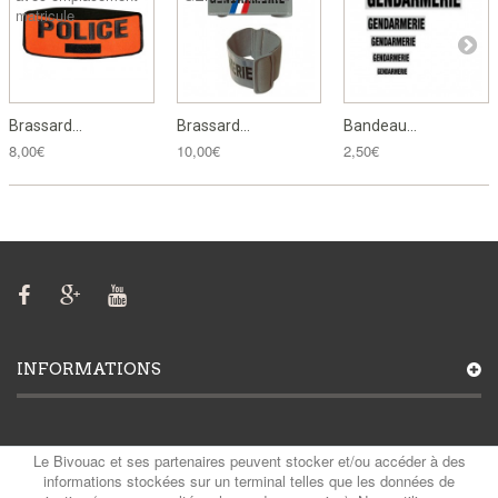
Brassard...
Brassard...
Bandeau...
8,00€
10,00€
2,50€
INFORMATIONS
MON COMPTE
Le Bivouac et ses partenaires peuvent stocker et/ou accéder à des
informations stockées sur un terminal telles que les données de