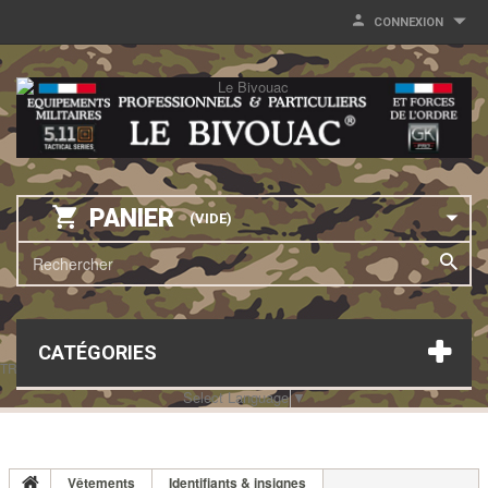
CONNEXION
PANIER
(VIDE)
CATÉGORIES
TRANSLATE THIS PAGE
Select Language
▼
Vêtements
Identifiants & insignes