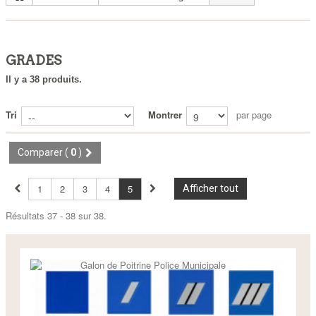
GRADES
Il y a 38 produits.
Tri
Montrer
par page
Comparer (
0
)
1
2
3
4
5
Afficher tout
Résultats 37 - 38 sur 38.