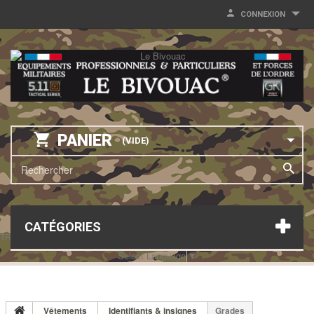
CONNEXION
PANIER
(VIDE)
CATÉGORIES
TRANSLATE THIS PAGE
Select Language
▼
Vêtements
Identifiants & insignes
Grades