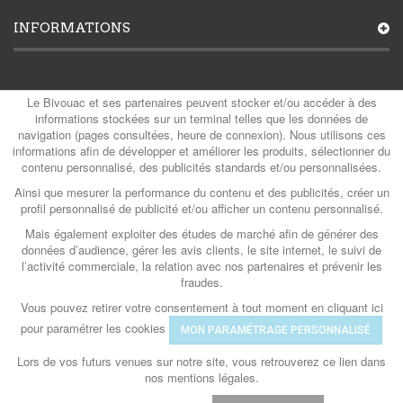
INFORMATIONS
MON COMPTE
Le Bivouac et ses partenaires peuvent stocker et/ou accéder à des
informations stockées sur un terminal telles que les données de
navigation (pages consultées, heure de connexion). Nous utilisons ces
informations afin de développer et améliorer les produits, sélectionner du
contenu personnalisé, des publicités standards et/ou personnalisées.
CATÉGORIES
Ainsi que mesurer la performance du contenu et des publicités, créer un
profil personnalisé de publicité et/ou afficher un contenu personnalisé.
Mais également exploiter des études de marché afin de générer des
CONTACTS
données d’audience, gérer les avis clients, le site internet, le suivi de
l’activité commerciale, la relation avec nos partenaires et prévenir les
fraudes.
Vous pouvez retirer votre consentement à tout moment en cliquant ici
© Le Bivouac 2026
- Powered by QG & Com
pour paramétrer les cookies
MON PARAMÉTRAGE PERSONNALISÉ
Lors de vos futurs venues sur notre site, vous retrouverez ce lien dans
nos mentions légales.