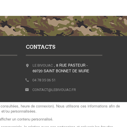
CONTACTS
, 8 RUE PASTEUR -
LE BIVOUAC
69720 SAINT BONNET DE MURE
04 78 35 06 51
CONTACT@LEBIVOUAC.FR
consultées, heure de connexion). Nous utilisons ces informations afin de
s et/ou personnalisées.
afficher un contenu personnalisé.
 commerciale, la relation avec nos partenaires et prévenir les fraudes.