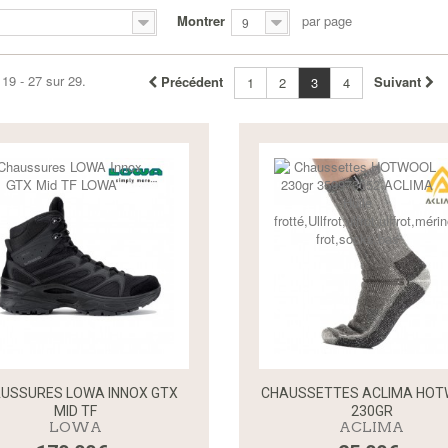
Montrer
par page
9
 19 - 27 sur 29.
Précédent
Suivant
1
2
3
4
USSURES LOWA INNOX GTX
CHAUSSETTES ACLIMA HO
MID TF
230GR
LOWA
ACLIMA
Aperçu rapide