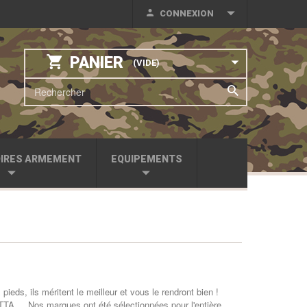
CONNEXION
PANIER
(VIDE)
IRES ARMEMENT
EQUIPEMENTS
eds, ils méritent le meilleur et vous le rendront bien !
A ... Nos marques ont été sélectionnées pour l'entière