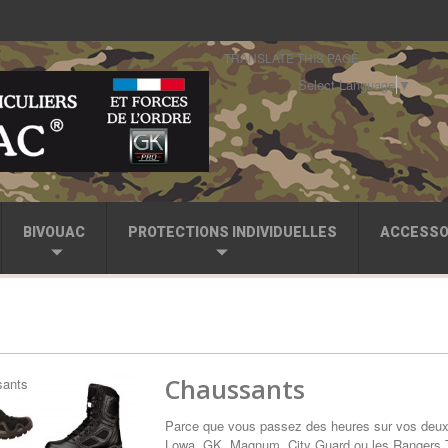
TRANSLATE THIS PAGE
Select Language
▼
BIVOUAC
PROTECTIONS INDIVIDUELLES
ACCESSO
Chaussants
Parce que vous passez des heures sur vos deux pi
Lowa, GK, Magnum, City Guard ou les Rangers TT