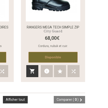
OIRES
RANGERS MEGA TECH SIMPLE ZIP
City Guard
68,00€
Aperçu rapide
Aperçu rapide
es
Cordura, nubuk et cuir.
Disponible
Afficher tout
Comparer (
0
)