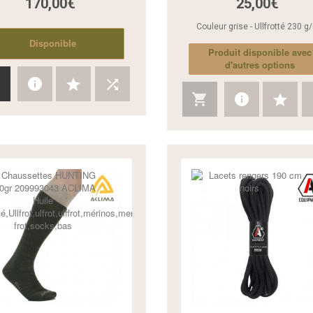
170,00€
25,00€
Couleur grise - Ullfrotté 230 g
Disponible
Produit disponible avec
d'autres options