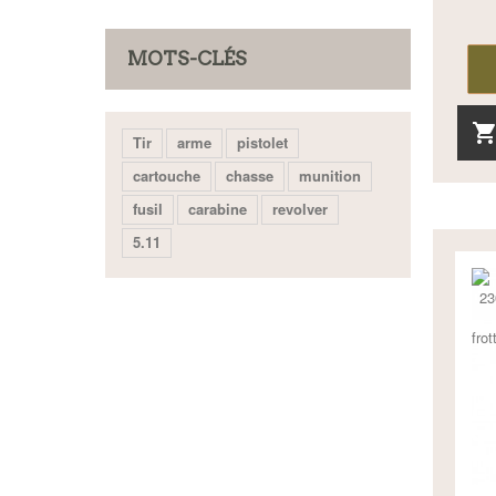
MOTS-CLÉS
Tir
arme
pistolet
cartouche
chasse
munition
fusil
carabine
revolver
5.11