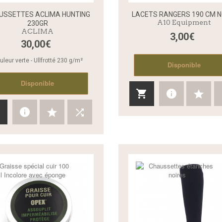
USSETTES ACLIMA HUNTING
LACETS RANGERS 190 CM N
A10 Equipment
230GR
ACLIMA
3,00€
Aperçu rapide
30,00€
uleur verte - Ullfrotté 230 g/m²
Disponible
Disponible