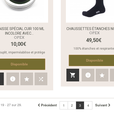
ISSE SPÉCIAL CUIR 100 ML
CHAUSSETTES ÉTANCHES N
OPEX
INCOLORE AVEC...
OPEX
49,50€
Aperçu rapide
10,00€
100% étanches et respirant
uplit, imperméabilise et protège
Disponible
Disponible
 19 - 27 sur 29.
Précédent
Suivant
1
2
3
4